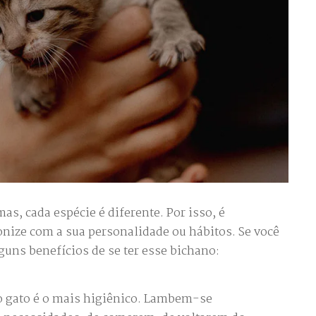
s, cada espécie é diferente. Por isso, é
onize com a sua personalidade ou hábitos. Se você
uns benefícios de se ter esse bichano:
o gato é o mais higiênico. Lambem-se