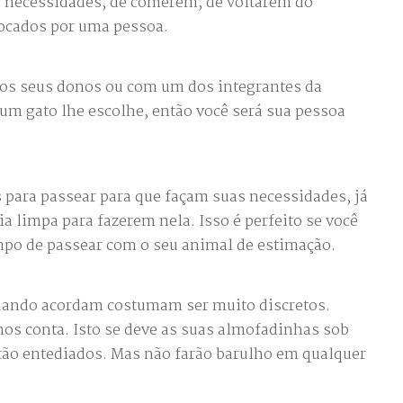
 necessidades, de comerem, de voltarem do
tocados por uma pessoa.
 os seus donos ou com um dos integrantes da
 um gato lhe escolhe, então você será sua pessoa
s para passear para que façam suas necessidades, já
a limpa para fazerem nela. Isso é perfeito se você
empo de passear com o seu animal de estimação.
ando acordam costumam ser muito discretos.
s conta. Isto se deve as suas almofadinhas sob
tão entediados. Mas não farão barulho em qualquer