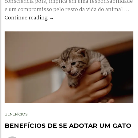
consciência pois, implica em uma responsabilidade
e um compromisso pelo resto da vida do animal …
POR QUE ADOTAR UM GATO ADULT
Continue reading
→
BENEFÍCIOS
BENEFÍCIOS DE SE ADOTAR UM GATO